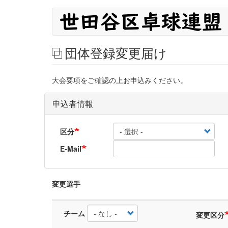
メ
メ
イ
イ
ン
コ
ン
団体登録変更届け
ン
ナ
テ
ン
ビ
大会要項をご確認の上お申込みください。
ツ
に
ゲ
申込者情報
移
ー
動
シ
区分
ョ
E-Mail
ン
変更選手
変
更
チーム
変更区分
選