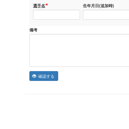
手
選手名
生年月日(追加時)
備考
確認する