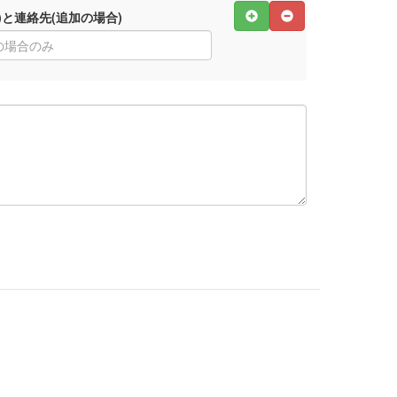
追加
削除
)と連絡先(追加の場合)