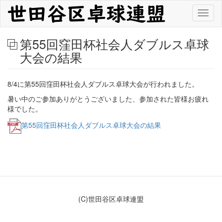
メ
Toggl
イ
naviga
ン
コ
第55回窪田杯社会人ダブルス卓球
ン
大会の結果
テ
ン
ツ
8/4に第55回窪田杯社会人ダブルス卓球大会が行われました。
に
移
暑い中のご参加ありがとうございました、参加された皆様お疲れ
動
様でした。
第55回窪田杯社会人ダブルス卓球大会の結果
(C)世田谷区卓球連盟