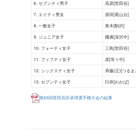
6. セブンティ男子
高原[世田谷]
7. エイティ男女
原田[尾山台]
8. 一般女子
青木[駒沢]
9. ジュニア女子
國廣[深沢中]
10. フォーティ女子
三島[世田谷]
11. フィフティ女子
原[等々中]
12. シックスティ女子
斉藤(正)[つるま
13. セブンティ女子
臼井[わかば]
第69回世田谷区卓球選手権大会の結果