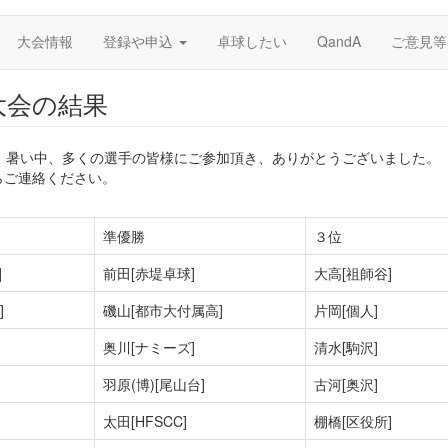
大会情報
登録や申込
卓球したい
QandA
ご意見等
大会の結果
した。暑い中、多くの選手の皆様にご参加頂き、ありがとうございました。
らご連絡ください。
準優勝
３位
]
前田[赤堤卓球]
大高[祖師谷]
]
磯山[都市大付属高]
片岡[個人]
奥川[ナミーズ]
清水[駒沢]
羽原(博)[尾山台]
古河[奥沢]
太田[HFSCC]
棚橋[区役所]