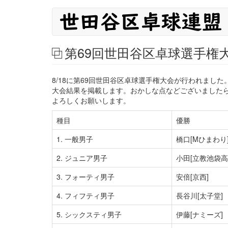
メ
メ
イ
イ
ン
コ
ン
第69回世田谷区卓球選手権
ン
ナ
テ
ン
ビ
8/18に第69回世田谷区卓球選手権大会が行われま
ツ
大会結果を掲載します。おかしな点などございました
に
ゲ
よろしくお願いします。
移
ー
動
種目
優勝
シ
1. 一般男子
橋口[Mひまわり
ョ
2. ジュニア男子
小田[立教池袋高
ン
3. フォーティ男子
安倍[京西]
4. フィフティ男子
長谷川[太子堂]
5. シックスティ男子
伊藤[ナミーズ]