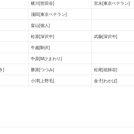
横川[世田谷]
宮永[東京ベテラン]
淺田[東京ベテラン]
畠山[個人]
松原[深沢中]
武藤[深沢中]
牛越[駒沢]
中原[Mひまわり]
き]
勝原[つつみ]
松尾[祖師谷]
小澤[上野毛]
金子[わかば]