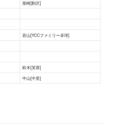
柴崎[駒沢]
若山[YCCファミリー卓球]
鈴木[芙蓉]
中山[中里]