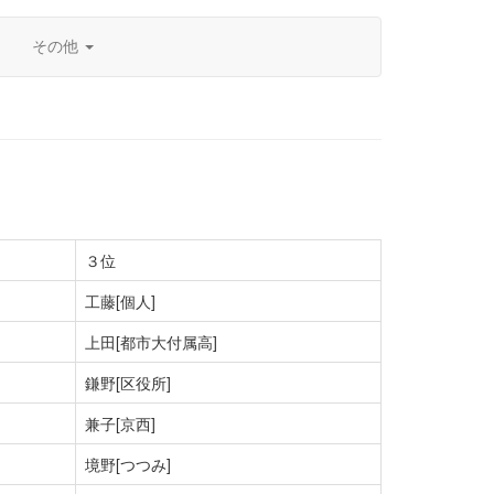
その他
３位
工藤[個人]
上田[都市大付属高]
鎌野[区役所]
兼子[京西]
境野[つつみ]