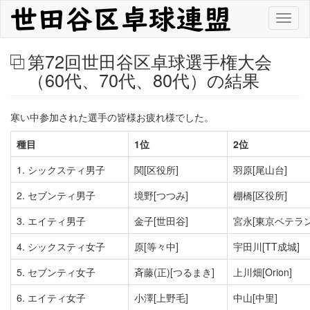
メ
Toggl
イ
naviga
ン
コ
第72回世田谷区卓球選手権大会
ン
（60代、70代、80代）の結果
テ
ン
ツ
寒い中参加された選手の皆様お疲れ様でした。
に
移
種目
1位
2位
動
1. シックスティ男子
関
[区役所]
羽原
[尾山台]
2. セブンティ男子
境野
[つつみ]
棚橋
[区役所]
3. エイティ男子
金子
[世田谷]
宮永
[東京ベテラン
4. シックスティ女子
原
[等々中]
宇田川
[TT成城]
5. セブンティ女子
斉藤(正)
[つるまき]
上川畑
[Orion]
6. エイティ女子
小澤
[上野毛]
中山
[中里]