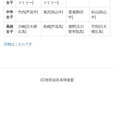
女子
ァミリー]
ァミリー]
中学
竹内
[芦花中]
鬼沢
[烏山中]
渡邊
[駒沢
杉山
[烏山
女子
中]
中]
高校
川崎
[日大櫻
長嶋
[芦花高]
鹿野
[玉川
宇田
[日大
女子
丘高]
聖学院高]
櫻丘高]
詳細はこちらです
(C)世田谷区卓球連盟