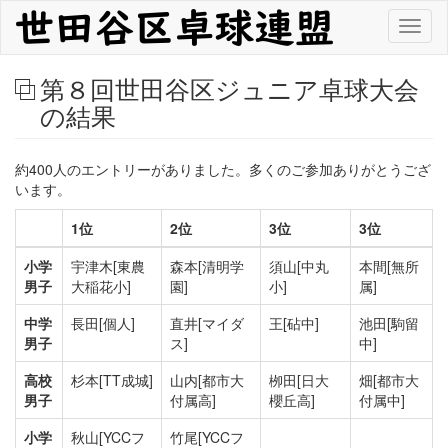
メ
Toggl
イ
naviga
ン
コ
第８回世田谷区ジュニア卓球大会
ン
の結果
テ
ン
ツ
約400人のエントリーがありました。多くのご参加ありがとうござ
に
います。
移
動
1位
2位
3位
3位
小学
宇津木
[東農
森本
[清明学
須山
[中丸
本間
[無所
男子
大稲花小]
園]
小]
属]
中学
長田
[個人]
直井
[マイダ
王
[砧中]
池田
[駒留
男子
ス]
中]
高校
杉本
[TT成城]
山内
[都市大
栁田
[日大
畑
[都市大
男子
付属高]
櫻丘高]
付属中]
小学
秋山
[YCCフ
竹尾
[YCCフ