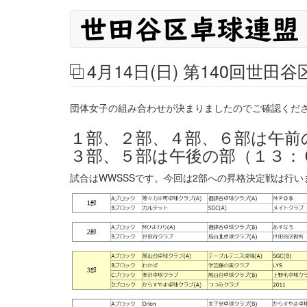
メ
メ
イ
イ
ン
コ
ン
4月14日(日) 第140回
ン
ナ
テ
ン
ビ
団体女子の組み合わせが決まりましたのでご確認くだ
ツ
に
ゲ
１部、２部、４部、６部は午前
移
３部、５部は午後の部（１３：
ー
動
シ
試合はWWSSSです。今回は2部への昇格決定戦は行い
ョ
ン