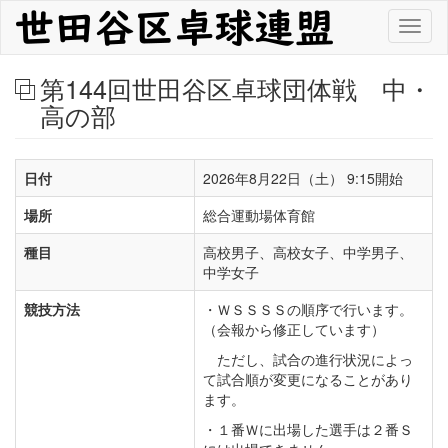
メ
Toggl
イ
naviga
ン
コ
第144回世田谷区卓球団体戦 中・
ン
高の部
テ
ン
ツ
に
日付
2026年8月22日（土） 9:15開始
移
動
場所
総合運動場体育館
種目
高校男子、高校女子、中学男子、
中学女子
競技方法
・ＷＳＳＳＳの順序で行います。
（会報から修正しています）
ただし、試合の進行状況によっ
て試合順が変更になることがあり
ます。
・１番Ｗに出場した選手は２番Ｓ