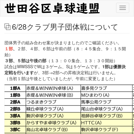
メ
Toggl
イ
naviga
ン
コ
6/28クラブ男子団体戦について
ン
テ
ン
団体男子の組み合わせ案が決まりましたのでご確認ください。
ツ
１部
、
２部、４部、６部は午前の部（８：４５集合、９：１５開
に
始）
移
３部、５部は午後の部
（１３：００集合、１３：３０開始）
動
試合はWWSSSでWは３ゲーム、Sは５ゲームです。
1部は優勝決
定戦を行います
が、3部→2部への昇格決定戦は行いません。
（当初１部は午後としていましたが、午前に変更しました）