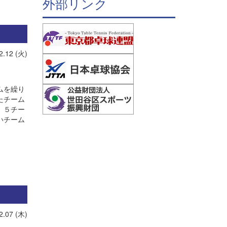
外部リンク
2.12 (火)
ムを繰り
たチーム
、５チー
いチーム
2.07 (木)