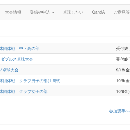
大会情報
登録や申込
卓球したい
QandA
ご意見等
卓球団体戦 中・高の部
受付終
人ダブルス卓球大会
受付終
ブ卓球大会
9/18(金
球団体戦 クラブ男子の部(1-6部)
10/9(金
卓球団体戦 クラブ女子の部
10/9金)
参加選手へ