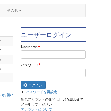
その他
ユーザーログイン
了
Username
了
)
パスワード
)
ログイン
パスワードを再設定
のお願い
新規アカウントの希望はinfo@sttf.jpまで
メールしてください
アカウントについて