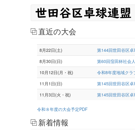
メ
メ
イ
イ
ン
コ
ン
直近の大会
ン
ナ
テ
ン
ビ
ツ
8月22日(土)
第144回世田谷区
に
ゲ
8月30日(日)
第60回窪田杯社会
移
ー
動
10月12日(月・祝)
令和8年度地域クラ
シ
11月1日(日)
第145回世田谷区卓
ョ
11月3日(火・祝)
第145回世田谷区
ン
令和８年度の大会予定PDF
新着情報