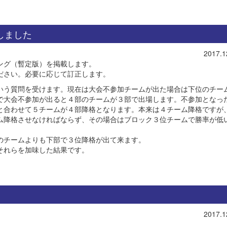
載しました
2017.1
ング（暫定版）を掲載します。
ださい。必要に応じて訂正します。
いう質問を受けます。現在は大会不参加チームが出た場合は下位のチー
で大会不参加が出ると４部のチームが３部で出場します。不参加となっ
と合わせて５チームが４部降格となります。本来は４チーム降格ですが
ム降格させなければならず、その場合はブロック３位チームで勝率が低
のチームよりも下部で３位降格が出て来ます。
それらを加味した結果です。
2017.1