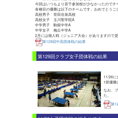
今回はいつもより若干参加校が少なかったのでチ
各種目の優勝は以下のチームです。おめでとうご
高校男子 世田谷泉高校
高校女子 玉川聖学院A
中学男子 駒留中学A
中学女子 梅丘中学A
2月には個人戦（ジュニア大会）がありますので
第129回中高団体戦の結果
第129回クラブ女子団体戦の結果
11/2
1部優勝
なお、
た。
第1