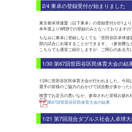
2/4 東卓の登録受付が始まりました
東京都卓球連盟（以下東卓）の登録受付が2/1よ
本年度よりWEBでの登録のみとなっております
ちなみに東卓に登録しなくても「世田谷区卓球連
部の試合に出場することができます。（参加費な
こちらでも適宜ご紹介しますが、ご関心のある方
1/30 第67回世田谷区民体育大会の結
1/28に世田谷区民体育大会が行われました。今回は
選手の皆様のご協力のおかげで試合数が多かった
積雪でお足元の悪いなか、参加された皆様お疲れ
第67回世田谷区民体育大会の結果
1/21 第7回混合ダブルス社会人卓球