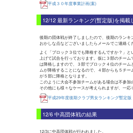
平成３０年度事業計画(案)
12/12 最新ランキング(暫定版)を掲
後期の団体戦が終了しましたので、後期のランキ
おかしな点などございましたらメールでご連絡く
よく「ブロック３位でも降格するんですか？」と
上げて試合を行っております。仮に３部のチーム
は降格しますので、３部でブロック４位のチーム
ムが降格することになるので、４部からも５チー
が５部に降格となります。
このように大会不参加チームがある場合は不参加
その他にも様々なケースが考えられますが、一応
平成29年度後期クラブ男女ランキング暫定版
12/6 中高団体戦の結果
12/3に中高団体戦が行われました。