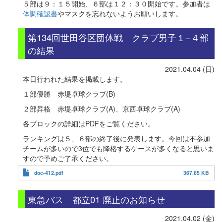
５部は９：１５開始、６部は１２：３０開始です。参加者は
体調確認書
やマスクを忘れないようお願いします。
第134回世田谷区団体戦 クラブ男子１−４部
の結果
2021.04.04 (日)
本日行われた結果を掲載します。
１部優勝 赤堤卓球クラブ(B)
２部昇格 赤堤卓球クラブ(A)、京西卓球クラブ(A)
各ブロックの詳細はPDFをご覧ください。
ランキングは５、６部の終了後に発表します。今回は不参加
チームが多いので3位でも降格するケースが多くなると思いま
すので予めご了承ください。
doc-412.pdf
367.65 KB
東急バス 都立01 廃止のお知らせ
2021.04.02 (金)