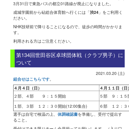
3月31日で東急バスの都立01路線が廃止になりました。
成城学園前から砧総合体育館へ行くには「
渋24
」をご利用く
ださい。
NHK技研前で降りることになるので、徒歩の時間がかかりま
す。
利用される方はご注意ください。
第134回世田谷区卓球団体戦（クラブ男子）に
ついて
2021.03.20 (土)
組合せはこちらです
。
４月４日（日）
４月１１日（日
２部、４部 ９：１５開始
５部 ９：１５
１部、３部 １２：３０開始(12:00集合)
６部 １２：３０開
選手は自宅で検温の上、
体調確認書
を準備し、受付で提出す
ること。
受付はできる限りチーム全員揃ってお願いします。（入り口