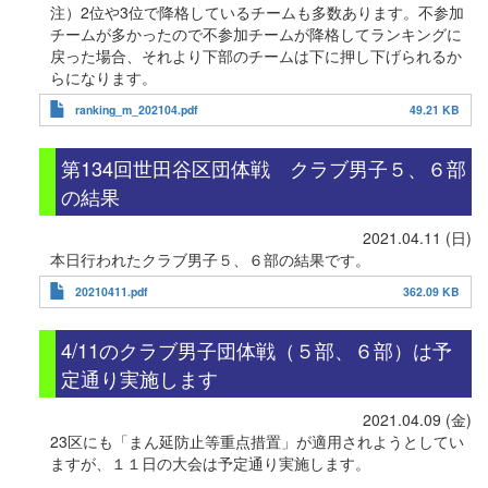
注）2位や3位で降格しているチームも多数あります。不参加
チームが多かったので不参加チームが降格してランキングに
戻った場合、それより下部のチームは下に押し下げられるか
らになります。
ranking_m_202104.pdf
49.21 KB
第134回世田谷区団体戦 クラブ男子５、６部
の結果
2021.04.11 (日)
本日行われたクラブ男子５、６部の結果です。
20210411.pdf
362.09 KB
4/11のクラブ男子団体戦（５部、６部）は予
定通り実施します
2021.04.09 (金)
23区にも「まん延防止等重点措置」が適用されようとしてい
ますが、１１日の大会は予定通り実施します。