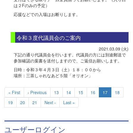
は２Fのみの予定）
応援などでの入場はお断りします。
令和３度代議員会のご案内
2021.03.09 (火)
下記の通り代議員会を行います。代議員の方には別途郵送で
参加確認の葉書を送付しますので、ご返信お願いします。
日時：令和３年４月３日（土）１８：００から
場所：三茶しゃれなあど５階「オリオン」
ペ
ー
先
« First
前
‹ Previous
Page
13
Page
14
Page
15
Page
16
カ
17
Page
18
ジ
頭
ペ
レ
Page
19
Page
20
Page
21
次
Next ›
最
Last »
送
ペ
ー
ン
ペ
終
り
ー
ジ
ト
ー
ペ
ジ
ペ
ジ
ー
ー
ジ
ユーザーログイン
ジ