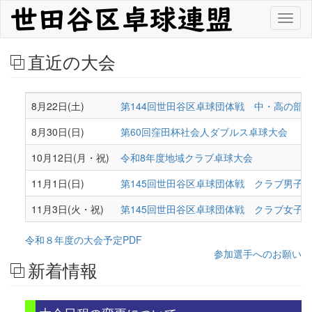
メ
Toggl
イ
naviga
ン
コ
直近の大会
ン
テ
ン
ツ
8月22日(土)
第144回世田谷区卓球団体戦 中・高の部
に
8月30日(日)
第60回窪田杯社会人ダブルス卓球大会
移
動
10月12日(月・祝)
令和8年度地域クラブ卓球大会
11月1日(日)
第145回世田谷区卓球団体戦 クラブ男子の部
11月3日(火・祝)
第145回世田谷区卓球団体戦 クラブ女子
令和８年度の大会予定PDF
参加選手へのお願い
新着情報